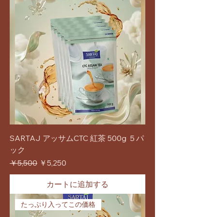
SARTAJ アッサムCTC 紅茶 500g ５パ
ック
通常価格
セール価格
￥5,500
￥5,250
カートに追加する
たっぷり入ってこの価格