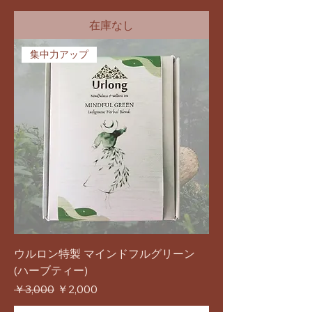
在庫なし
集中力アップ
ウルロン特製 マインドフルグリーン
(ハーブティー)
通常価格
セール価格
￥3,000
￥2,000