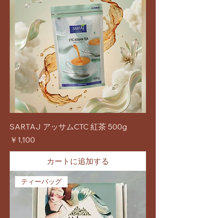
SARTAJ アッサムCTC 紅茶 500g
価格
￥1,100
カートに追加する
ティーバッグ