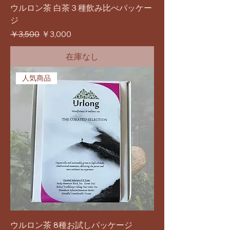
ウルロン茶 白茶３種飲み比べパッケー
ジ
通常価格
セール価格
￥3,500
￥3,000
在庫なし
人気商品
ウルロン茶 8種お試しパッケージ