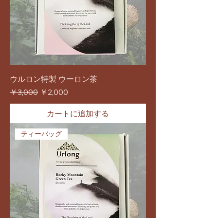
ウルロン特製 ウーロン茶
通常価格
セール価格
￥3,000
￥2,000
カートに追加する
ティーバッグ