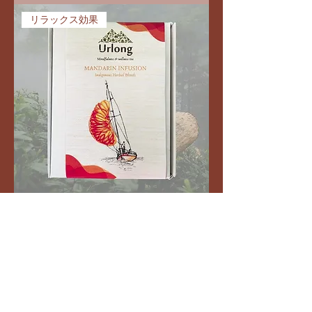
リラックス効果
ウルロン特製 マンダリンインフュージ
ョン(ハーブティー)
通常価格
セール価格
￥3,000
￥2,000
カートに追加する