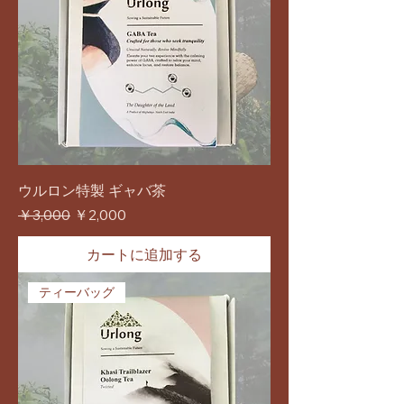
ウルロン特製 ギャバ茶
通常価格
セール価格
￥3,000
￥2,000
カートに追加する
ティーバッグ