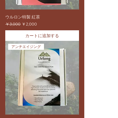
ウルロン特製 紅茶
通常価格
セール価格
￥3,000
￥2,000
カートに追加する
アンチエイジング