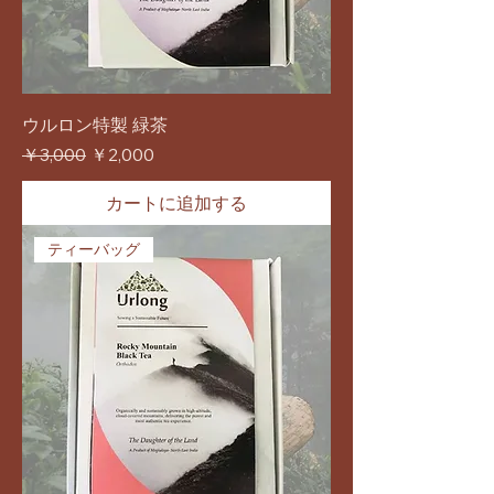
ウルロン特製 緑茶
通常価格
セール価格
￥3,000
￥2,000
カートに追加する
ティーバッグ