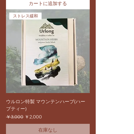
カートに追加する
ストレス緩和
ウルロン特製 マウンテンハーブ(ハー
ブティー)
通常価格
セール価格
￥3,000
￥2,000
在庫なし