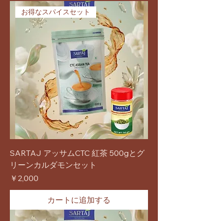
お得なスパイスセット
SARTAJ アッサムCTC 紅茶 500gとグ
リーンカルダモンセット
価格
￥2,000
カートに追加する