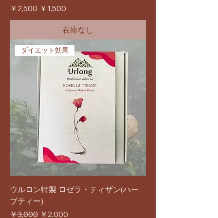
通常価格
セール価格
￥2,500
￥1,500
在庫なし
ダイエット効果
ウルロン特製 ロゼラ・ティザン(ハー
ブティー)
通常価格
セール価格
￥3,000
￥2,000