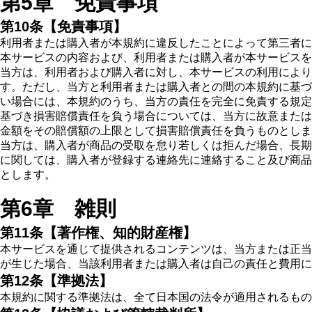
第5章 免責事項
第10条【免責事項】
利用者または購入者が本規約に違反したことによって第三者に
本サービスの内容および、利用者または購入者が本サービスを
当方は、利用者および購入者に対し、本サービスの利用によ
す。ただし、当方と利用者または購入者との間の本規約に基づ
い場合には、本規約のうち、当方の責任を完全に免責する規定
基づき損害賠償責任を負う場合については、当方に故意または
金額をその賠償額の上限として損害賠償責任を負うものとしま
当方は、購入者が商品の受取を怠り若しくは拒んだ場合、長期
に関しては、購入者が登録する連絡先に連絡すること及び商品
とします。
第6章 雑則
第11条【著作権、知的財産権】
本サービスを通じて提供されるコンテンツは、当方または正当
が生じた場合、当該利用者または購入者は自己の責任と費用に
第12条【準拠法】
本規約に関する準拠法は、全て日本国の法令が適用されるもの