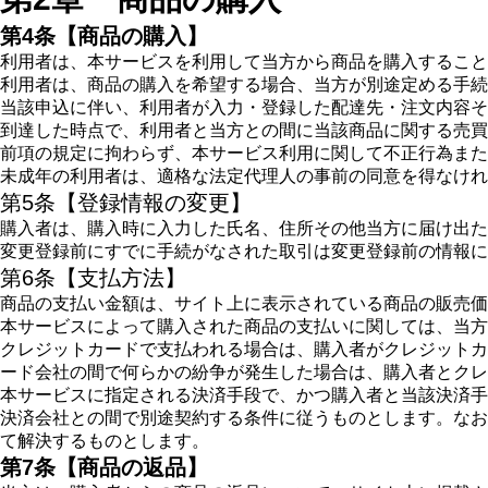
第4条【商品の購入】
利用者は、本サービスを利用して当方から商品を購入すること
利用者は、商品の購入を希望する場合、当方が別途定める手続
当該申込に伴い、利用者が入力・登録した配達先・注文内容そ
到達した時点で、利用者と当方との間に当該商品に関する売買
前項の規定に拘わらず、本サービス利用に関して不正行為また
未成年の利用者は、適格な法定代理人の事前の同意を得なけれ
第5条【登録情報の変更】
購入者は、購入時に入力した氏名、住所その他当方に届け出た
変更登録前にすでに手続がなされた取引は変更登録前の情報に
第6条【支払方法】
商品の支払い金額は、サイト上に表示されている商品の販売価
本サービスによって購入された商品の支払いに関しては、当方
クレジットカードで支払われる場合は、購入者がクレジットカ
ード会社の間で何らかの紛争が発生した場合は、購入者とクレ
本サービスに指定される決済手段で、かつ購入者と当該決済手
決済会社との間で別途契約する条件に従うものとします。なお
て解決するものとします。
第7条【商品の返品】