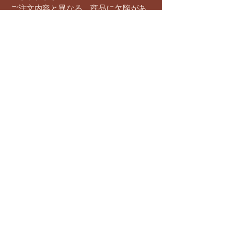
ご注文内容と異なる、商品に欠陥があ
る場合は、商品到着後7日以内にメール
かお電話にてご連絡ください。
役務・デジタルコンテンツ提供の場合
キャンセルを希望される場合は、お申
込みから1週間以内に電話または問い合
わせフォームよりお問い合わせをお願
いいたします。
サービス提供後のキャンセル・返金に
は応じかねます。
お支払い方法