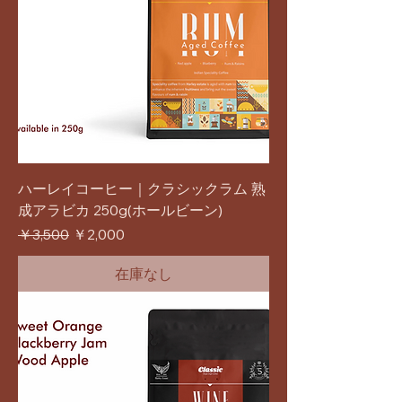
ハーレイコーヒー｜クラシックラム 熟
成アラビカ 250g(ホールビーン)
通常価格
セール価格
￥3,500
￥2,000
在庫なし