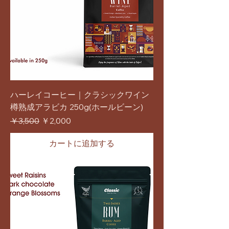
ハーレイコーヒー｜クラシックワイン
樽熟成アラビカ 250g(ホールビーン)
通常価格
セール価格
￥3,500
￥2,000
カートに追加する