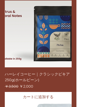
ハーレイコーヒー｜クラシックピキア
250g(ホールビーン)
通常価格
セール価格
￥3,500
￥2,000
カートに追加する