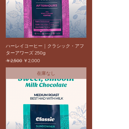
ハーレイコーヒー｜クラシック・アフ
ターアワーズ 250g
通常価格
セール価格
￥2,500
￥2,000
在庫なし