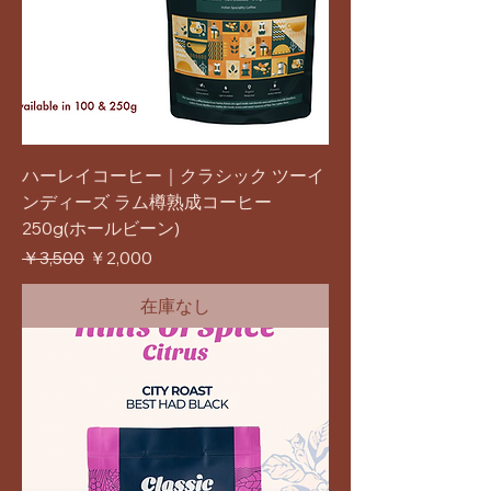
ハーレイコーヒー｜クラシック ツーイ
ンディーズ ラム樽熟成コーヒー
250g(ホールビーン)
通常価格
セール価格
￥3,500
￥2,000
在庫なし