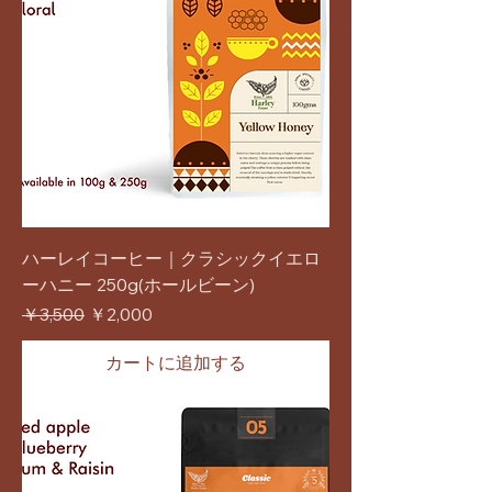
ハーレイコーヒー｜クラシックイエロ
ーハニー 250g(ホールビーン)
通常価格
セール価格
￥3,500
￥2,000
カートに追加する