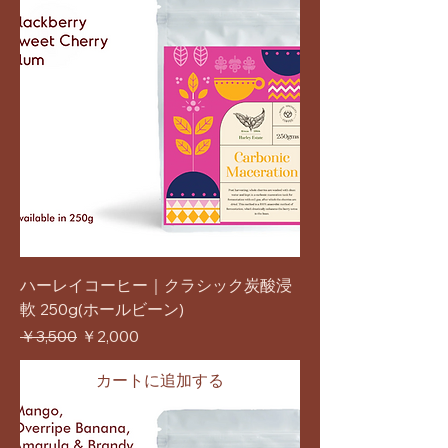
ハーレイコーヒー｜クラシック炭酸浸
軟 250g(ホールビーン)
通常価格
セール価格
￥3,500
￥2,000
カートに追加する