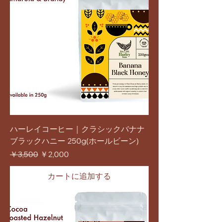
ハーレイコーヒー｜クラシックバナナ
ブラックハニー 250g(ホールビーン)
通常価格
セール価格
￥3,500
￥2,000
カートに追加する