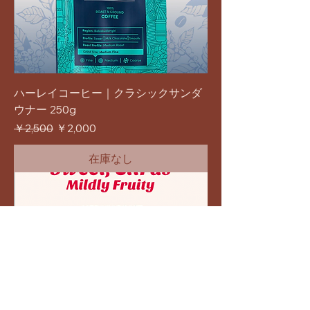
ハーレイコーヒー｜クラシックサンダ
ウナー 250g
通常価格
セール価格
￥2,500
￥2,000
在庫なし