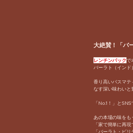
大絶賛！「バ
レンチンパック
で
バーラト（インド
香り高いバスマテ
なす深い味わいと
「No.1！」とS
あの本場の味をも
「家で簡単に再現
「バーラト・ビリ