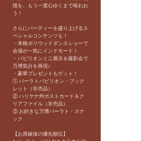
憶を、もう一度心ゆくまで味わお
う！
さらにパーティーを盛り上げるス
ペシャルコンテンツも！
・本格ボリウッドダンスショーで
会場が一気にインドモード！
・パビリオンミニ展示＆撮影会で
万博気分を再現♪
・豪華プレゼントもゲット！
① バーラトパビリオン・ブック
レット（非売品）
② ハリヤナ州ポストカード＆ク
リアファイル（非売品）
③ お好きな万博バーラト・スナ
ック
【お席確保の優先順位】