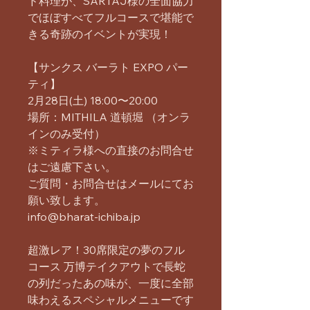
ド料理が、SARTAJ様の全面協力
でほぼすべてフルコースで堪能で
きる奇跡のイベントが実現！
【サンクス バーラト EXPO パー
ティ】
2月28日(土) 18:00〜20:00
場所：MITHILA 道頓堀 （オンラ
インのみ受付）
※ミティラ様への直接のお問合せ
はご遠慮下さい。
ご質問・お問合せはメールにてお
願い致します。
info@bharat-ichiba.jp
超激レア！30席限定の夢のフル
コース 万博テイクアウトで長蛇
の列だったあの味が、一度に全部
味わえるスペシャルメニューです