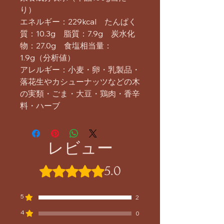
り）
エネルギー：229kcal たんぱく
質：10.3g 脂質：7.9g 炭水化
物：27.0g 食塩相当量：
1.9g（分析値）
アレルギー：小麦・卵・乳製品・
落花生やカシューナッツなどの木
の実類・ごま・大豆・鶏肉・香辛
料・ハーブ
レビュー
5.0
5つ星のうち5と評価されています。
5
2
4
0