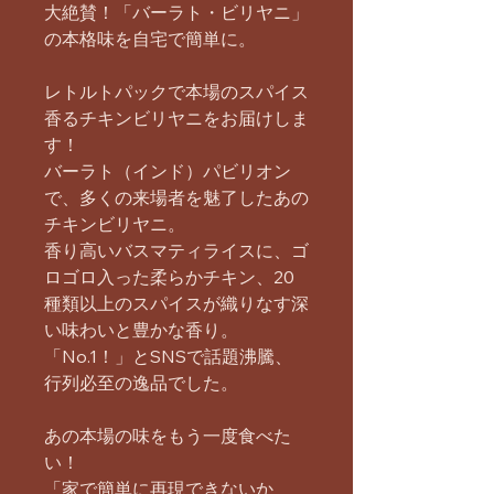
大絶賛！「バーラト・ビリヤニ」
の本格味を自宅で簡単に。
レトルトパックで本場のスパイス
香るチキンビリヤニをお届けしま
す！
バーラト（インド）パビリオン
で、多くの来場者を魅了したあの
チキンビリヤニ。
香り高いバスマティライスに、ゴ
ロゴロ入った柔らかチキン、20
種類以上のスパイスが織りなす深
い味わいと豊かな香り。
「No.1！」とSNSで話題沸騰、
行列必至の逸品でした。
あの本場の味をもう一度食べた
い！
「家で簡単に再現できないか