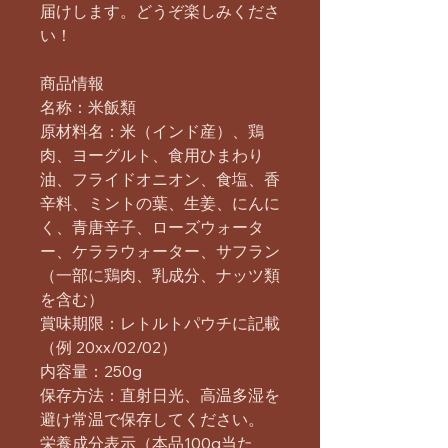
届けします。どうぞ楽しみくださ
い！
商品情報
名称：米飯類
原材料名：米（インド産）、鶏
肉、ヨーグルト、食用ひまわり
油、フライドオニオン、食塩、香
辛料、ミントの葉、生姜、にんに
く、青唐辛子、ローズウォータ
ー、ケララウォーター、サフラン
（一部に鶏肉、乳成分、ナッツ類
を含む）
賞味期限：レトルトパウチに記載
（例 20xx/02/02）
内容量：250g
保存方法：直射日光、高温多湿を
避け常温で保存してください。
栄養成分表示（本品100g当た