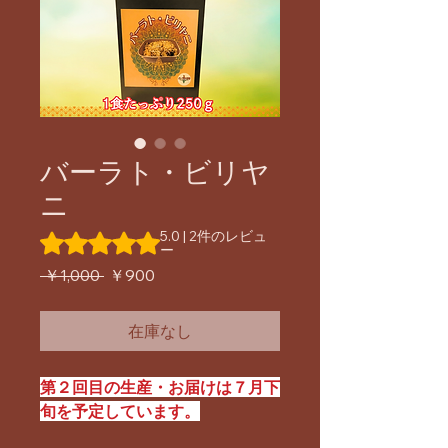
バーラト・ビリヤ
ニ
5.0 | 2件のレビュ
評価は2件のレビューに基づき、5つ星中5.0です。
ー
通
セ
 ￥1,000 
￥900
常
ー
価
ル
在庫なし
格
価
格
第２回目の生産・お届けは７月下
旬を予定しています。