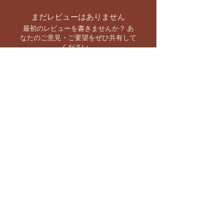
まだレビューはありません
最初のレビューを書きませんか？ あ
なたのご意見・ご要望をぜひ共有して
ください。
レビューを投稿
お支払い方法
【キャンペーン情報をいち早くお知らせ】
バーラト市場 SNS