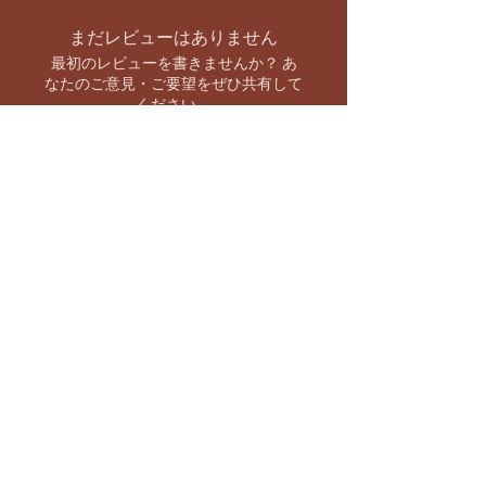
まだレビューはありません
最初のレビューを書きませんか？ あ
なたのご意見・ご要望をぜひ共有して
ください。
レビューを投稿
お支払い方法
【キャンペーン情報をいち早くお知らせ】
バーラト市場 SNS