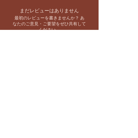
まだレビューはありません
最初のレビューを書きませんか？ あ
なたのご意見・ご要望をぜひ共有して
ください。
レビューを投稿
お支払い方法
【キャンペーン情報をいち早くお知らせ】
バーラト市場 SNS