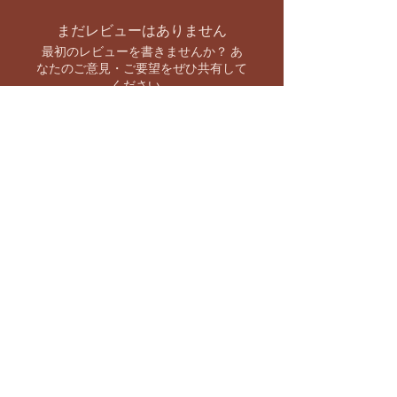
まだレビューはありません
最初のレビューを書きませんか？ あ
なたのご意見・ご要望をぜひ共有して
ください。
レビューを投稿
お支払い方法
【キャンペーン情報をいち早くお知らせ】
バーラト市場 SNS