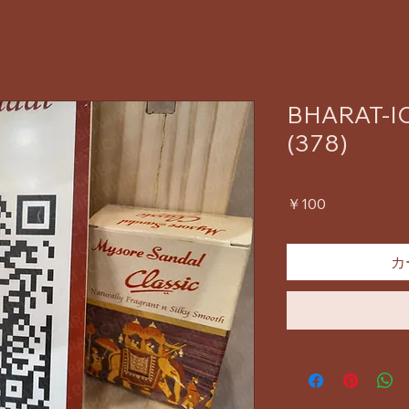
BHARAT-IC
(378)
価
￥100
格
カ