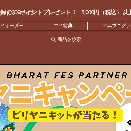
録で300ポイントプレゼント！
5,000円（税込
クトショップ
マイオーダー
マイ特典
特典プログラ
商品を検索