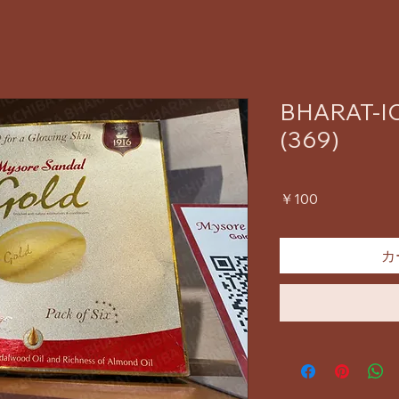
BHARAT-IC
(369)
価
￥100
格
カ