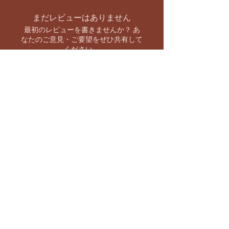
まだレビューはありません
最初のレビューを書きませんか？ あ
なたのご意見・ご要望をぜひ共有して
ください。
レビューを投稿
お支払い方法
【キャンペーン情報をいち早くお知らせ】
バーラト市場 SNS