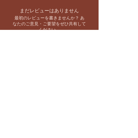
まだレビューはありません
最初のレビューを書きませんか？ あ
なたのご意見・ご要望をぜひ共有して
ください。
レビューを投稿
お支払い方法
【キャンペーン情報をいち早くお知らせ】
バーラト市場 SNS