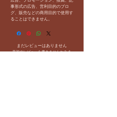
広告、プロモーション、推薦、記
事形式の広告、営利目的のブロ
グ、販売などの商用目的で使用す
ることはできません。
まだレビューはありません
最初のレビューを書きませんか？ あ
なたのご意見・ご要望をぜひ共有して
ください。
レビューを投稿
お支払い方法