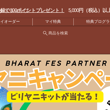
録で300ポイントプレゼント！
5,000円（税込
クトショップ
マイオーダー
マイ特典
特典プログラ
商品を検索