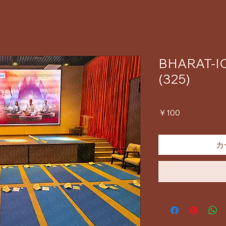
BHARAT-IC
(325)
価
￥100
格
カ