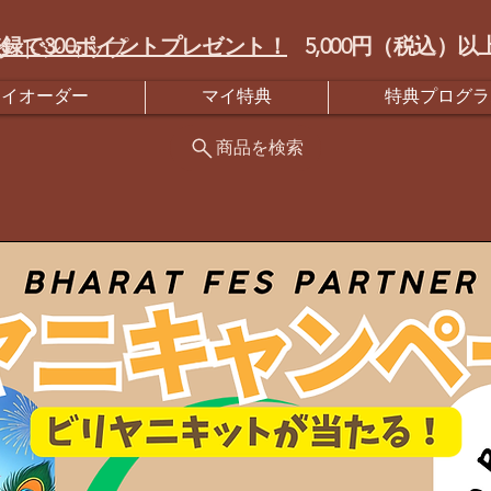
録で300ポイントプレゼント！
5,000円（税込
クトショップ
マイオーダー
マイ特典
特典プログラ
商品を検索