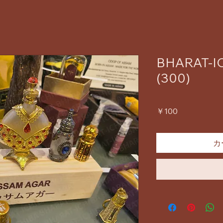
BHARAT-IC
(300)
価
￥100
格
カ