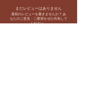
まだレビューはありません
最初のレビューを書きませんか？ あ
なたのご意見・ご要望をぜひ共有して
ください。
レビューを投稿
お支払い方法
【キャンペーン情報をいち早くお知らせ】
バーラト市場 SNS