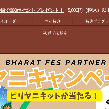
録で300ポイントプレゼント！
5,000円（税込
クトショップ
マイオーダー
マイ特典
特典プログラ
商品を検索