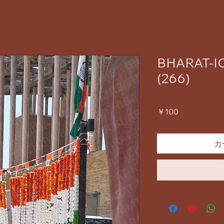
BHARAT-IC
(266)
価
￥100
格
カ