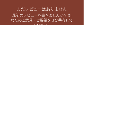
まだレビューはありません
最初のレビューを書きませんか？ あ
なたのご意見・ご要望をぜひ共有して
ください。
レビューを投稿
お支払い方法
【キャンペーン情報をいち早くお知らせ】
バーラト市場 SNS