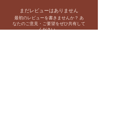
まだレビューはありません
最初のレビューを書きませんか？ あ
なたのご意見・ご要望をぜひ共有して
ください。
レビューを投稿
お支払い方法
【キャンペーン情報をいち早くお知らせ】
バーラト市場 SNS