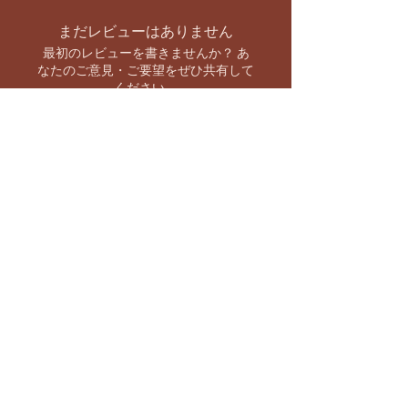
まだレビューはありません
最初のレビューを書きませんか？ あ
なたのご意見・ご要望をぜひ共有して
ください。
レビューを投稿
お支払い方法
【キャンペーン情報をいち早くお知らせ】
バーラト市場 SNS