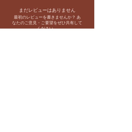
まだレビューはありません
最初のレビューを書きませんか？ あ
なたのご意見・ご要望をぜひ共有して
ください。
レビューを投稿
お支払い方法
【キャンペーン情報をいち早くお知らせ】
バーラト市場 SNS