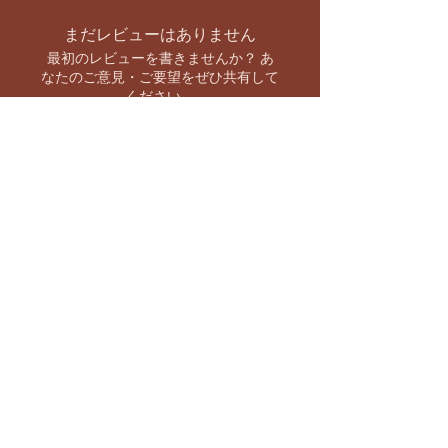
まだレビューはありません
最初のレビューを書きませんか？ あ
なたのご意見・ご要望をぜひ共有して
ください。
レビューを投稿
お支払い方法
【キャンペーン情報をいち早くお知らせ】
バーラト市場 SNS