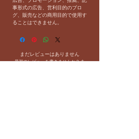
広告、プロモーション、推薦、記
事形式の広告、営利目的のブロ
グ、販売などの商用目的で使用す
ることはできません。
まだレビューはありません
最初のレビューを書きませんか？ あ
なたのご意見・ご要望をぜひ共有して
ください。
レビューを投稿
お支払い方法