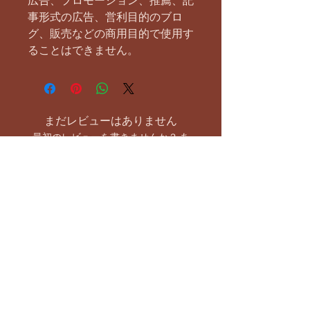
広告、プロモーション、推薦、記
事形式の広告、営利目的のブロ
グ、販売などの商用目的で使用す
ることはできません。
まだレビューはありません
最初のレビューを書きませんか？ あ
なたのご意見・ご要望をぜひ共有して
ください。
レビューを投稿
お支払い方法