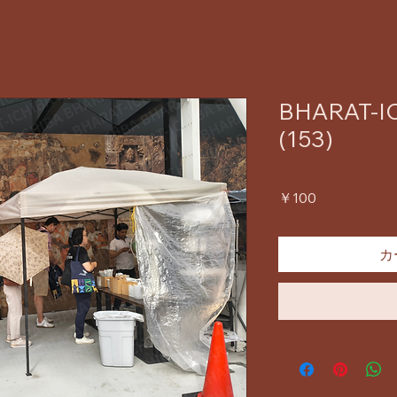
BHARAT-IC
(153)
価
￥100
格
カ