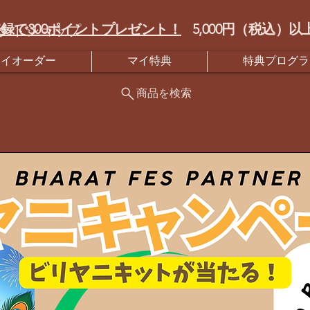
録で300ポイントプレゼント！
5,000円（税込
クトショップ
マイオーダー
マイ特典
特典プログラ
商品を検索