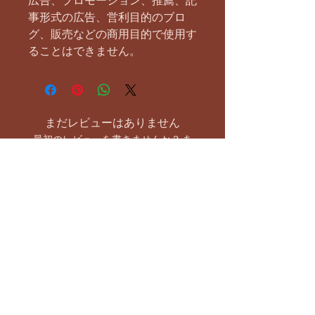
広告、プロモーション、推薦、記
事形式の広告、営利目的のブロ
グ、販売などの商用目的で使用す
ることはできません。
まだレビューはありません
最初のレビューを書きませんか？ あ
なたのご意見・ご要望をぜひ共有して
ください。
レビューを投稿
お支払い方法