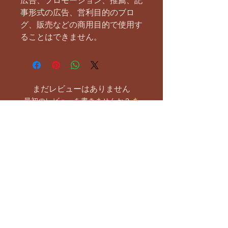
広告、プロモーション、推薦、記
事形式の広告、営利目的のブロ
グ、販売などの商用目的で使用す
ることはできません。
まだレビューはありません
最初のレビューを書きませんか？ あ
なたのご意見・ご要望をぜひ共有して
ください。
レビューを投稿
お支払い方法