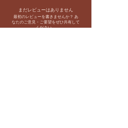
まだレビューはありません
最初のレビューを書きませんか？ あ
なたのご意見・ご要望をぜひ共有して
ください。
レビューを投稿
お支払い方法
【キャンペーン情報をいち早くお知らせ】
バーラト市場 SNS