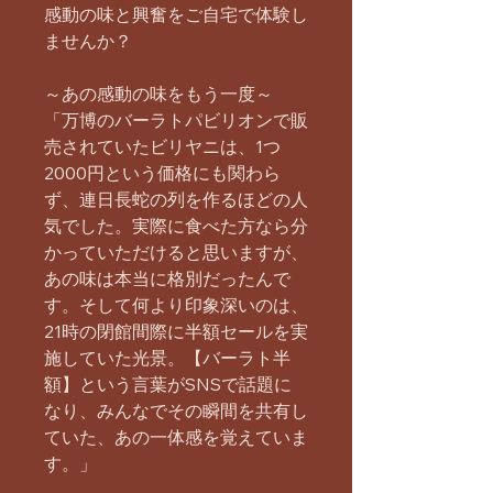
感動の味と興奮をご自宅で体験し
ませんか？
～あの感動の味をもう一度～
「万博のバーラトパビリオンで販
売されていたビリヤニは、1つ
2000円という価格にも関わら
ず、連日長蛇の列を作るほどの人
気でした。実際に食べた方なら分
かっていただけると思いますが、
あの味は本当に格別だったんで
す。そして何より印象深いのは、
21時の閉館間際に半額セールを実
施していた光景。【バーラト半
額】という言葉がSNSで話題に
なり、みんなでその瞬間を共有し
ていた、あの一体感を覚えていま
す。」