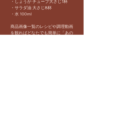
・しょうが チューブ大さじ1杯
・サラダ油 大さじ8杯
・水 100ml
商品画像一覧のレシピや調理動画
を観ればどなたでも簡単に「あの
ビリヤニ」を再現する事ができま
す。
（調理には大きめの鍋、バスマテ
ィライスを炊く鍋またはフライパ
ン、サフランミルクを作る小さな
鍋、鶏肉を漬け込むボールなどが
必要です。）
※写真はイメージです。
まだレビューはありません