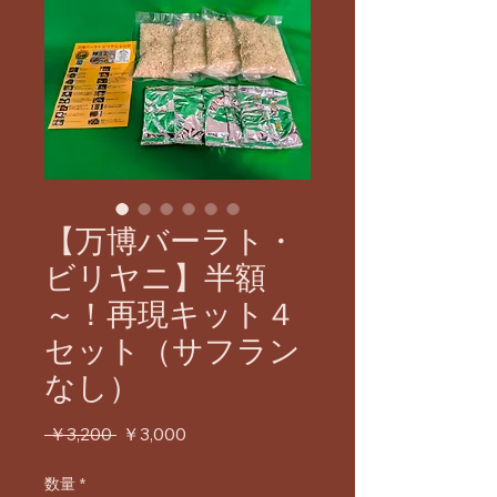
【万博バーラト・
ビリヤニ】半額
～！再現キット４
セット（サフラン
なし）
通
セ
 ￥3,200 
￥3,000
常
ー
価
ル
数量
*