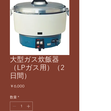
大型ガス炊飯器
（LPガス用）（2
日間）
価
￥6,000
格
数量
*