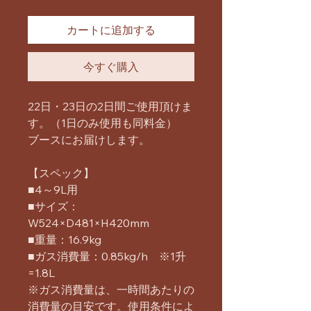
カートに追加する
今すぐ購入
22日・23日の2日間ご使用頂けま
す。（1日のみ使用も同料金）
ブースにお届けします。
【スペック】
■4～9L用
■サイズ：
W524×D481×H420mm
■重量：16.9kg
■ガス消費量：0.85kg/h ※1升
=1.8L
※ガス消費量は、一時間あたりの
消費量の目安です。使用条件によ