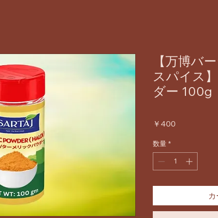
【万博バー
スパイス
ダー 100g
価
￥400
格
数量
*
カ