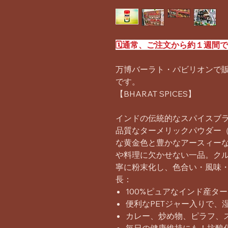
🗓️通常、ご注文から約１週間
万博バーラト・パビリオンで販
です。
【BHARAT SPICES】
インドの伝統的なスパイスブラ
品質なターメリックパウダー（
な黄金色と豊かなアースィー
や料理に欠かせない一品。ク
寧に粉末化し、色合い・風味
長：
100%ピュアなインド産タ
便利なPETジャー入りで、
カレー、炒め物、ピラフ、