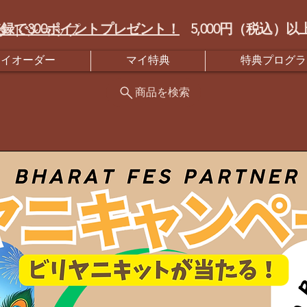
録で300ポイントプレゼント！
5,000円（税込
クトショップ
マイオーダー
マイ特典
特典プログラ
商品を検索