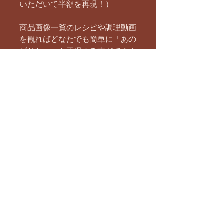
いただいて半額を再現！）
商品画像一覧のレシピや調理動画
を観ればどなたでも簡単に「あの
ビリヤニ」を再現する事ができま
す。
（調理には大きめの鍋、バスマテ
ィライスを炊く鍋またはフライパ
ン、サフランミルクを作る小さな
鍋、鶏肉を漬け込むボールなどが
必要です。）
※写真はイメージです。
まだレビューはありません
最初のレビューを書きませんか？ あ
なたのご意見・ご要望をぜひ共有して