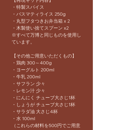
【再現キット内容】
・特製スパイス
・バスマティライス 250g
・丸型フタつきお弁当箱 x 2
・木製使い捨てスプーン x2
※すべて万博と同じものを使用し
ています。
【その他ご用意いただくもの】
・鶏肉 300～400g
・ヨーグルト 200ml
・牛乳 200ml
・サフラン 少々
・レモン汁 少々
・にんにく チューブ大さじ1杯
・しょうが チューブ大さじ1杯
・サラダ油 大さじ4杯
・水 100ml
（これらの材料を500円でご用意