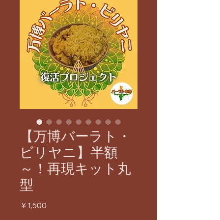
【万博バーラト・
ビリヤニ】半額
～！再現キット丸
型
価
￥1,500
格