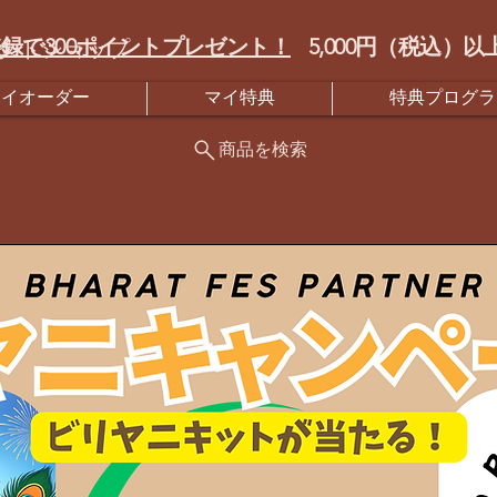
録で300ポイントプレゼント！
5,000円（税込
クトショップ
マイオーダー
マイ特典
特典プログラ
商品を検索