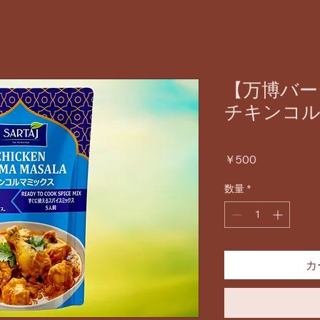
【万博バー
チキンコ
価
￥500
格
数量
*
カ