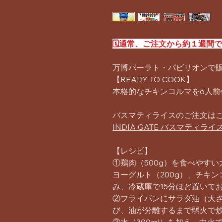
🗓️通常、ご注文から約１週間
万博バーラト・パビリオンで
【READY TO COOK】
本格的なチキンコルマを6人前
バスマティライスのご注文は
INDIA GATE バスマティラ
【レシピ】
①鶏肉（500g）を食べやす
ヨーグルト（200g）、チキン
み、冷蔵庫で15分ほど置いて
②フライパンにサラダ油（大
び、油が分離するまで弱火で