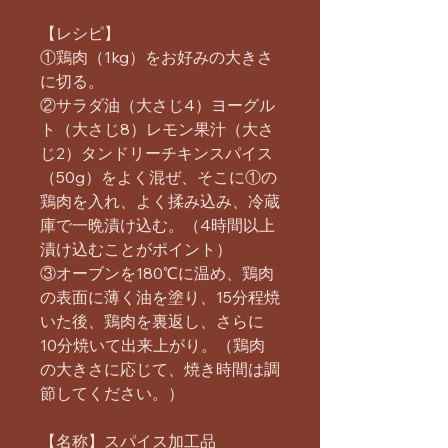
【レシピ】
①鶏肉（1kg）をお好みの大きさ
に切る。
②サラダ油（大さじ4）ヨーグル
ト（大さじ8）レモン果汁（大さ
じ2）タンドリーチキンスパイス
（50g）をよく混ぜ、そこに①の
鶏肉を入れ、よく揉み込み、冷蔵
庫で一晩漬け込む。（4時間以上
漬け込むことがポイント）
③オーブンを180℃に温め、鶏肉
の表面に薄く油を塗り、15分程焼
いた後、鶏肉を裏返し、さらに
10分焼いて出来上がり。（鶏肉
の大きさに応じて、焼き時間は調
節してください。）
【名称】スパイス加工品