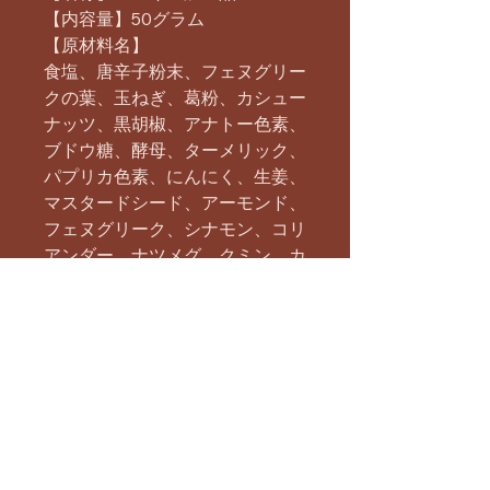
【内容量】50グラム
【原材料名】
食塩、唐辛子粉末、フェヌグリー
クの葉、玉ねぎ、葛粉、カシュー
ナッツ、黒胡椒、アナトー色素、
ブドウ糖、酵母、ターメリック、
パプリカ色素、にんにく、生姜、
マスタードシード、アーモンド、
フェヌグリーク、シナモン、コリ
アンダー、ナツメグ、クミン、カ
ルダモン、乾燥マンゴー、小麦フ
ァイバー/クエン酸
【原産国】インド
まだレビューはありません
最初のレビューを書きませんか？ あ