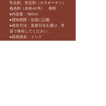
乳化剤、安定剤（カラギーナン）
着色料（赤色40号）、香料
●内容量：180ml
●賞味期限：缶底に記載
●保存方法：直射日光を避け、常
温で保存してください。
●原産国名：インド
●アレルギー物質：乳、アーモン
ド
本製品製造工場では、小麦、落花
生、カシューナッツを含む製品を
製造しています。
栄養成分表示（本品100g当た
り）
エネルギー約134kcal たんぱく質
3.3g 脂質5.7g 炭水化物17.7g 食塩
相当量0.13g