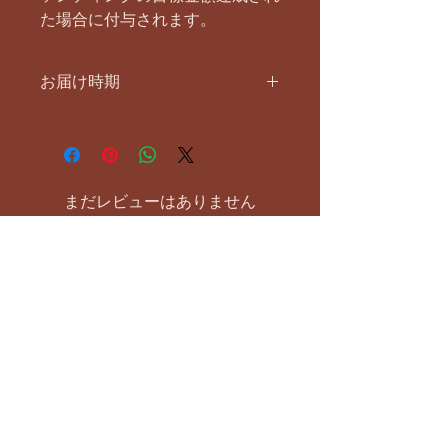
た場合に付与されます。
お届け時期
クラウドファンディングが目標金額達
成の場合は2026年3月中にお届け予定
です。
まだレビューはありません
最初のレビューを書きませんか？ あ
なたのご意見・ご要望をぜひ共有して
ください。
レビューを投稿
お支払い方法