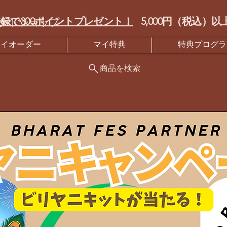
録で300ポイントプレゼント！
5,000円（税込
クトショップ
マイオーダー
マイ特典
特典プログラ
商品を検索