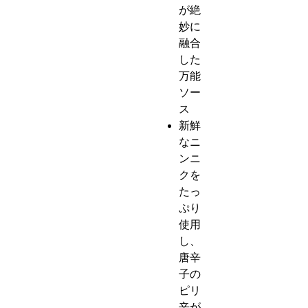
が絶
妙に
融合
した
万能
ソー
ス
新鮮
なニ
ンニ
クを
たっ
ぷり
使用
し、
唐辛
子の
ピリ
辛が