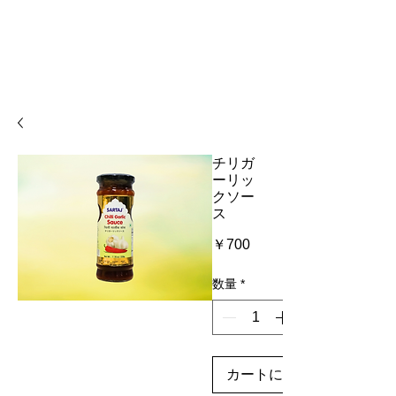
チリガ
ーリッ
クソー
ス
価
￥700
格
数量
*
カートに追加する