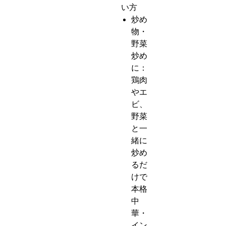
い方
炒め
物・
野菜
炒め
に：
鶏肉
やエ
ビ、
野菜
と一
緒に
炒め
るだ
けで
本格
中
華・
イン