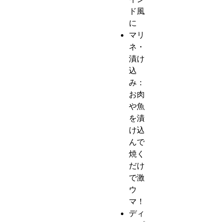
ド風
に
マリ
ネ・
漬け
込
み：
お肉
や魚
を漬
け込
んで
焼く
だけ
で激
ウ
マ！
ディ