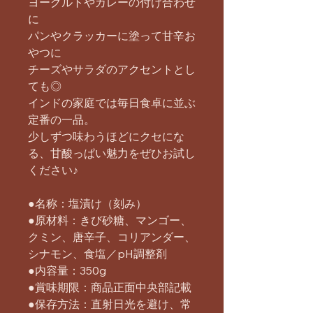
ヨーグルトやカレーの付け合わせ
に
パンやクラッカーに塗って甘辛お
やつに
チーズやサラダのアクセントとし
ても◎
インドの家庭では毎日食卓に並ぶ
定番の一品。
少しずつ味わうほどにクセにな
る、甘酸っぱい魅力をぜひお試し
ください♪
●名称：塩漬け（刻み）
●原材料：きび砂糖、マンゴー、
クミン、唐辛子、コリアンダー、
シナモン、食塩／pH調整剤
●内容量：350g
●賞味期限：商品正面中央部記載
●保存方法：直射日光を避け、常