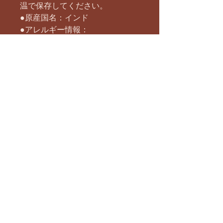
温で保存してください。
●原産国名：インド
●アレルギー情報：
本品は小麦、乳成分、大豆、ご
ま、アーモンド、カシューナッツ
を含む製品と共通の設備で製造し
ています。●栄養成分表示（100g
当たり）
エネルギー 268kcal たんぱく質
0g 脂質 0g 炭水化物 67.0g 食
塩相当量 1.52g（推定値）
まだレビューはありません
最初のレビューを書きませんか？ あ
なたのご意見・ご要望をぜひ共有して
ください。