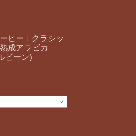
ーヒー｜クラシッ
熟成アラビカ
ールビーン)
セ
ー
ル
価
格