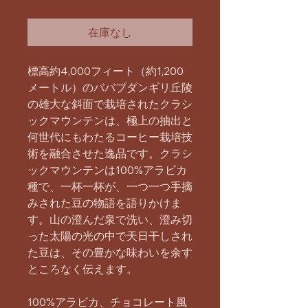
常
ー
価
ル
在庫なし
格
価
格
標高約4,000フィート（約1,200
メートル）のババブダンギリ丘陵
の雄大な斜面で栽培されたクラシ
ックマウンテンは、極上の抽出と
何世代にもわたるコーヒー栽培技
術を融合させた逸品です。クラシ
ックマウンテンは100%アラビカ
種で、一杯一杯が、一つ一つ手摘
みされた豆の物語を語りかけま
す。山の澄んだ泉で洗い、澄み切
った太陽の光の中で天日干しされ
た豆は、その豊かな味わいを余す
ところなく伝えます。
100%アラビカ、
チョコレート風