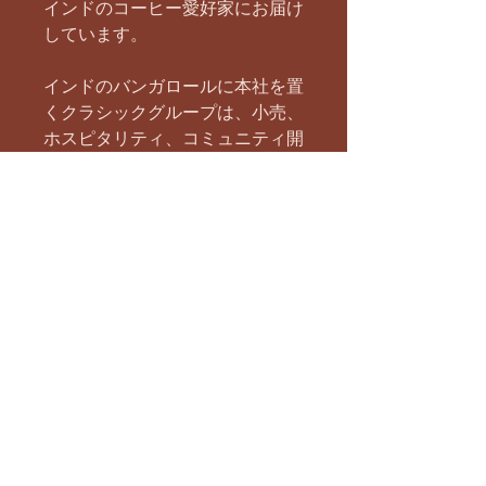
インドのコーヒー愛好家にお届け
しています。
インドのバンガロールに本社を置
くクラシックグループは、小売、
ホスピタリティ、コミュニティ開
発、流通など、多様な分野に事業
を展開する複合企業です。
コーヒー業界では長年にわたり輝
かしい実績を誇り、特に輸出事業
は世界中で高い評価を得ていま
す。
南インドフィルター淹れ方
https://www.youtube.com/watch?
v=G7bj2xGl1V4