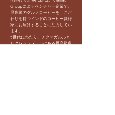
Harley Coffee LLPは、Classic
Groupによるベンチャー企業で、
最高級のグルメコーヒーを、こだ
わりを持つインドのコーヒー愛好
家にお届けすることに注力してい
ます。
5世代にわたり、チクマガルルと
サクレシュプールにある最高級農
園で栽培されたコーヒーは、世界
中で高く評価されています。
Harley Coffee LLPは、綿密に設
計・管理された小売プロセスを通
じて、変わらぬ最高級コーヒーを
インドのコーヒー愛好家にお届け
しています。
インドのバンガロールに本社を置
くクラシックグループは、小売、
ホスピタリティ、コミュニティ開