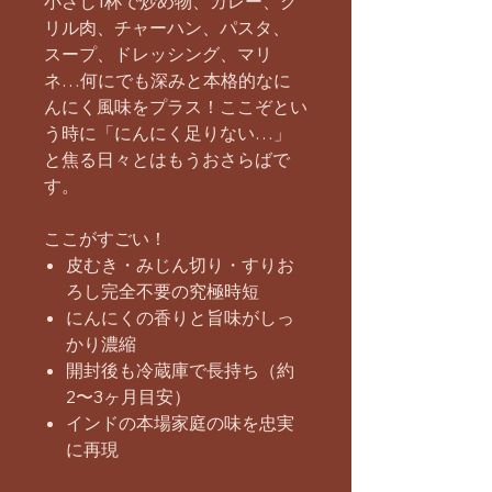
小さじ1杯で炒め物、カレー、グ
リル肉、チャーハン、パスタ、
スープ、ドレッシング、マリ
ネ…何にでも深みと本格的なに
んにく風味をプラス！ここぞとい
う時に「にんにく足りない…」
と焦る日々とはもうおさらばで
す。
ここがすごい！
皮むき・みじん切り・すりお
ろし完全不要の究極時短
にんにくの香りと旨味がしっ
かり濃縮
開封後も冷蔵庫で長持ち（約
2〜3ヶ月目安）
インドの本場家庭の味を忠実
に再現