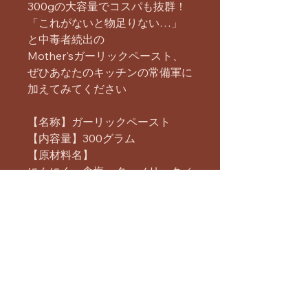
300gの大容量でコスパも抜群！
「これがないと物足りない…」
と中毒者続出の
Mother'sガーリックペースト、
ぜひあなたのキッチンの常備軍に
加えてみてください
【名称】ガーリックペースト
【内容量】300グラム
【原材料名】
にんにく、食塩、ターメリック／
pH調整剤（酢酸）、保存料（ア
ルギン酸ナトリウム）
【原産国】インド
まだレビューはありません
最初のレビューを書きませんか？ あ