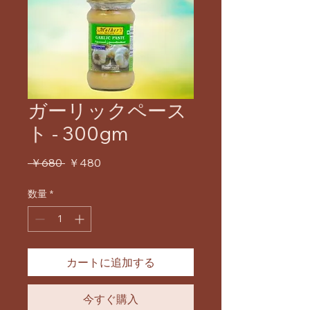
ガーリックペース
ト - 300gm
通
セ
 ￥680 
￥480
常
ー
価
ル
数量
*
格
価
格
カートに追加する
今すぐ購入