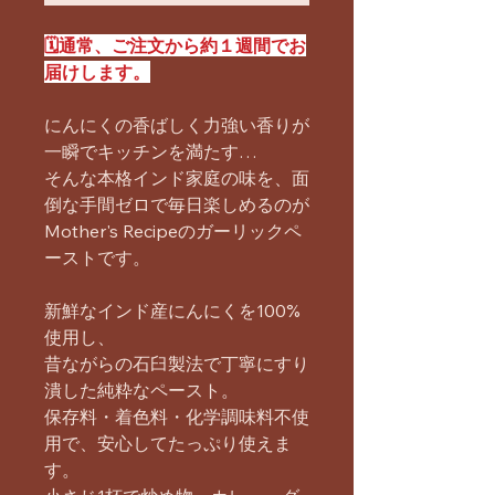
🗓️通常、ご注文から約１週間でお
届けします。
にんにくの香ばしく力強い香りが
一瞬でキッチンを満たす…
そんな本格インド家庭の味を、面
倒な手間ゼロで毎日楽しめるのが
Mother's Recipeのガーリックペ
ーストです。
新鮮なインド産にんにくを100%
使用し、
昔ながらの石臼製法で丁寧にすり
潰した純粋なペースト。
保存料・着色料・化学調味料不使
用で、安心してたっぷり使えま
す。