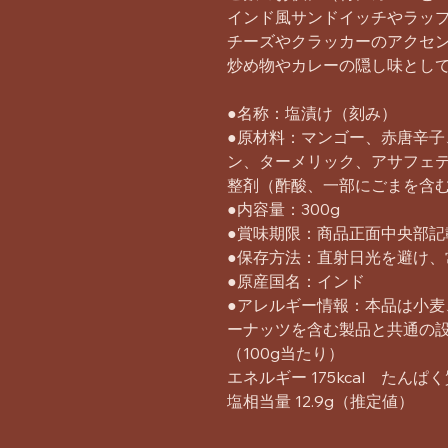
インド風サンドイッチやラッ
チーズやクラッカーのアクセ
炒め物やカレーの隠し味とし
●名称：塩漬け（刻み）
●原材料：マンゴー、赤唐辛
ン、ターメリック、アサフェテ
整剤（酢酸、一部にごまを含
●内容量：300g
●賞味期限：商品正面中央部記
●保存方法：直射日光を避け、
●原産国名：インド
●アレルギー情報：本品は小
ーナッツを含む製品と共通の
（100g当たり）
エネルギー 175kcal たんぱく質 
塩相当量 12.9g（推定値）