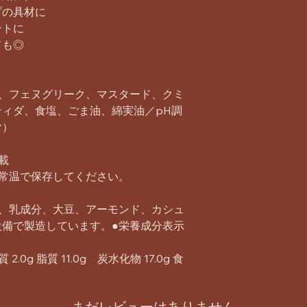
プの具材に
ントに
ても◎
子、フェヌグリーク、マスタード、クミ
ィダ、食塩、ごま油、綿実油／pH調
む）
載
常温で保存してください。
麦、乳成分、大豆、アーモンド、カシュ
設備で製造しています。●栄養成分表示
2.0g 脂質 11.0g 炭水化物 17.0g 食
まだレビューはありません