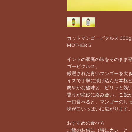
カットマンゴーピクルス 300g | Pic
MOTHER'S
インドの家庭の味をそのまま瓶に
ゴーピクルス。
厳選された青いマンゴーを大
イスで丁寧に漬け込んだ本格
爽やかな酸味と、ピリッと効
香りが絶妙に絡み合い、ご飯
一口食べると、マンゴーのし
味が口いっぱいに広がります
おすすめの食べ方
ご飯のお供に（特にカレーと