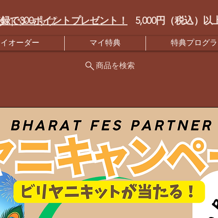
録で300ポイントプレゼント！
5,000円（税込
クトショップ
マイオーダー
マイ特典
特典プログラ
商品を検索