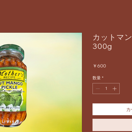
カットマ
300g
価
￥600
格
数量
*
カ