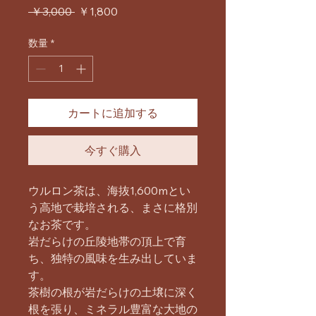
通
セ
 ￥3,000 
￥1,800
常
ー
価
ル
数量
*
格
価
格
カートに追加する
今すぐ購入
ウルロン茶は、海抜1,600mとい
う高地で栽培される、まさに格別
なお茶です。
岩だらけの丘陵地帯の頂上で育
ち、独特の風味を生み出していま
す。
茶樹の根が岩だらけの土壌に深く
根を張り、ミネラル豊富な大地の