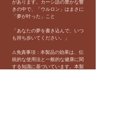
があります。カーシ語の豊かな響
きの中で、「ウルロン」はまさに
「夢が叶った」こと
「あなたの夢を書き込んで、いつ
も持ち歩いてください。」
⚠️免責事項：本製品の効果は、伝
統的な使用法と一般的な健康に関
する知識に基づいています。本製
品は、いかなる病気の診断、治
療、または治癒を目的としたもの
ではありません。医学的なアドバ
イスについては、医療専門家にご
相談ください。
内容量
ティーバッグ10袋