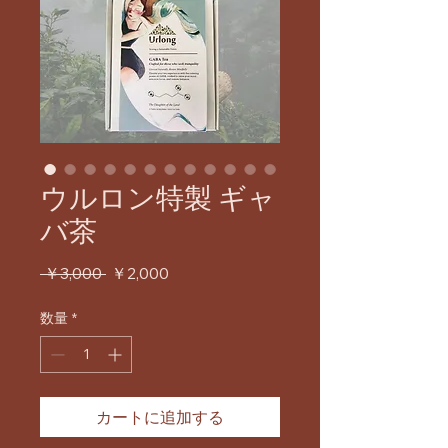
ウルロン特製 ギャ
バ茶
通
セ
 ￥3,000 
￥2,000
常
ー
価
ル
数量
*
格
価
格
カートに追加する