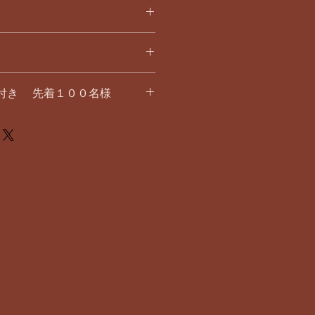
0℃のお湯250ml｜蒸らし2～3分
付き 先着１００名様
す。
サダー 妖精ダンサー® Naomi
カードはご注文1回につき1枚付きま
終了）