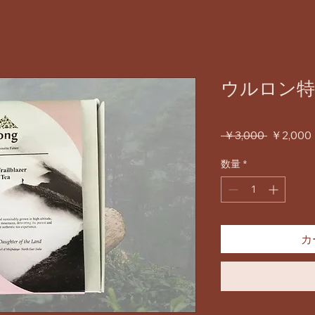
ウルロン特
通
 ￥3,000 
￥2,000
常
数量
*
価
格
カ