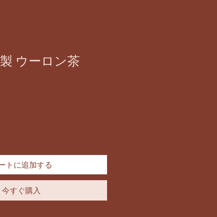
製 ウーロン茶
セ
ー
ル
価
格
ートに追加する
今すぐ購入