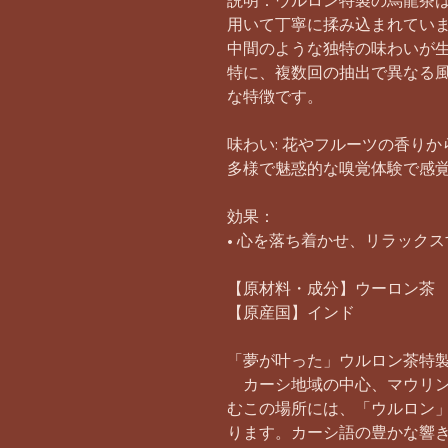
説明：ウルロン特製の烏龍茶
用いて丁寧に揉み込まれてい
中間のような独特の味わいが
特に、複数回の抽出で異なる
な特徴です。
味わい: 花やフルーツの香り
多様で魅惑的な嗅覚体験で感
効果：
• 心を落ち着かせ、リラック
【原材料・成分】ウーロン茶
【原産国】インド
「夢が叶った」ウルロン茶特
カーシ地域の中心、マウリン
むこの場所には、「ウルロン
ります。カーシ語の豊かな響