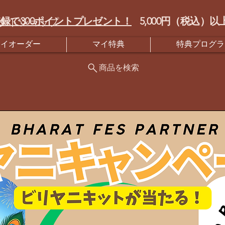
録で300ポイントプレゼント！
5,000円（税込
クトショップ
マイオーダー
マイ特典
特典プログラ
商品を検索