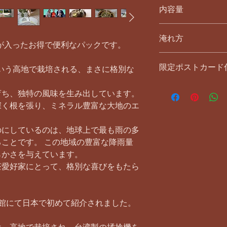
内容量
2.5gx10袋
淹れ方
袋が入ったお得で便利なパックです。
１回 １袋｜85℃～9
限定ポストカード
２～３回抽出できま
という高地で栽培される、まさに格別な
ウルロン茶 初代アンバ
育ち、独特の風味を生み出しています。
Harica限定ポスト
深く根を張り、ミネラル豊富な大地のエ
す。（無くなり次第
のにしているのは、地球上で最も雨の多
ことです。 この地域の豊富な降雨量
らかさを与えています。
茶愛好家にとって、格別な喜びをもたら
ラト館にて日本で初めて紹介されました。