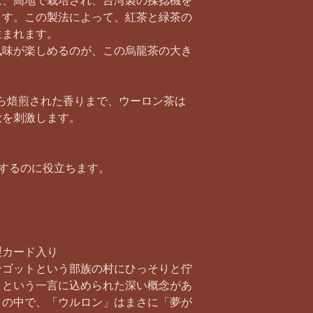
は、高地で栽培され、台湾製の揉捻機を
ます。この製法によって、紅茶と緑茶の
生まれます。
風味が楽しめるのが、この烏龍茶の大き
から焙煎された香りまで、ウーロン茶は
覚を刺激します。
スするのに役立ちます。
製カード入り
ゴットという部族の村にひっそりと佇
」という一言に込められた深い概念があ
きの中で、「ウルロン」はまさに「夢が